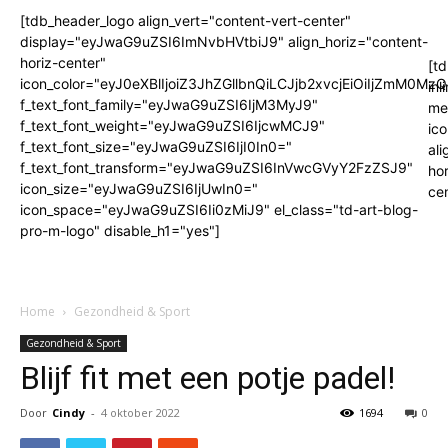
[tdb_header_logo align_vert="content-vert-center"
display="eyJwaG9uZSI6ImNvbHVtbiJ9" align_horiz="content-
horiz-center"
[t
icon_color="eyJ0eXBlIjoiZ3JhZGllbnQiLCJjb2xvcjEiOiIjZmM
inl
f_text_font_family="eyJwaG9uZSI6IjM3MyJ9"
me
f_text_font_weight="eyJwaG9uZSI6IjcwMCJ9"
ic
f_text_font_size="eyJwaG9uZSI6IjI0In0="
ali
f_text_font_transform="eyJwaG9uZSI6InVwcGVyY2FzZSJ9"
hor
icon_size="eyJwaG9uZSI6IjUwIn0="
cen
icon_space="eyJwaG9uZSI6Ii0zMiJ9" el_class="td-art-blog-
pro-m-logo" disable_h1="yes"]
Home
Gezondheid & Sport
Gezondheid & Sport
Blijf fit met een potje padel!
Door
Cindy
-
4 oktober 2022
1694
0