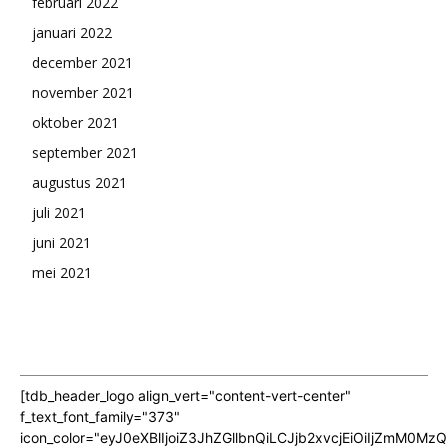
februari 2022
januari 2022
december 2021
november 2021
oktober 2021
september 2021
augustus 2021
juli 2021
juni 2021
mei 2021
[tdb_header_logo align_vert="content-vert-center"
f_text_font_family="373"
icon_color="eyJ0eXBlIjoiZ3JhZGllbnQiLCJjb2xvcjEiOiIjZmM